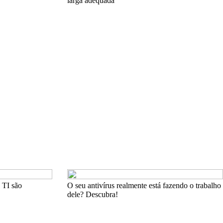
larga adequada
 TI são
O seu antivírus realmente está fazendo o trabalho
dele? Descubra!