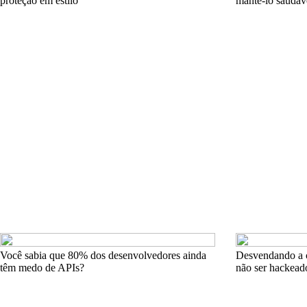
proteção em estilo
mantê-lo saudáv
Você sabia que 80% dos desenvolvedores ainda
Desvendando a cr
têm medo de APIs?
não ser hackead