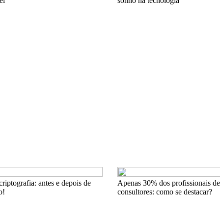
el
sonho na tecnologia
iptografia: antes e depois de
Apenas 30% dos profissionais de
o!
consultores: como se destacar?