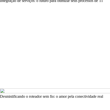
Integração de serviços: o futuro para otimizar seus processos de TI
Desmistificando o roteador sem fio: o amor pela conectividade real