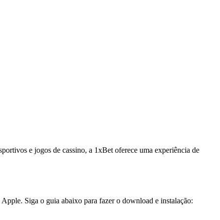
portivos e jogos de cassino, a 1xBet oferece uma experiência de
 Apple. Siga o guia abaixo para fazer o download e instalação: