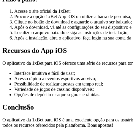
Acesse o site oficial da 1xBet;
Procure a opção 1xBet App iOS ou utilize a barra de pesquisa;
Clique no botão de download e aguarde o arquivo ser baixado;
Após o download, vá até as configurações do seu dispositivo e a
Localize o arquivo baixado e siga as instruções de instalação;
Após a instalação, abra o aplicativo, faça login na sua conta d
Recursos do App iOS
O aplicativo da 1xBet para iOS oferece uma série de recursos para tor
Interface intuitiva e fácil de usar;
Acesso rápido a eventos esportivos ao vivo;
Possibilidade de realizar apostas em tempo real;
Variedade de jogos de cassino disponíveis;
Opções de depósito e saque seguras e rápidas.
Conclusão
O aplicativo da 1xBet para iOS é uma excelente opção para os usuário
todos os recursos oferecidos pela plataforma. Boas apostas!