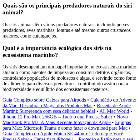
Quais são os principais predadores naturais do siri
animal?
Os siris animais têm vários predadores naturais, incluindo peixes
predadores, aves marinhas, lontras e até mesmo outros crustáceos
maiores, como caranguejos.
Qual é a importância ecológica dos siris no
ecossistema marinho?
Os siris desempenham um papel importante no ecossistema marinho,
atuando como agentes de limpeza ao consumir detritos orgânicos,
controlando populações de moluscos e algas, e servindo como fonte
de alimento para diversos predadores, contribuindo assim para a
biodiversidade e equilíbrio dos ecossistemas costeiros.
Guia Completo sobre Caixas para Airpods
•
Calendário do Advento
da Mac: Descubra a Magia dos Produtos Mac
•
Receita de Apple
Martini: Surpreenda com essa deliciosa bebida!
•
All Mac World
•
iPhone 12 Pro Max 256GB – Tudo o que Precisa Saber
•
Novo
MacBook Pro M3: A Mais Recente Inovação da Apple
•
Equipas
para Mac: Microsoft Teams e como fazer o download para Mac
•
Guia Completo do Apple Watch SE 44mm: Tudo o que Você
Precisa Saber
•
Capas para iPhone 11: Proteção e Estilo para o seu