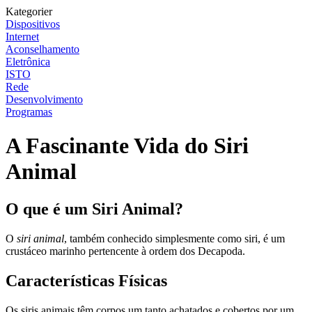
Kategorier
Dispositivos
Internet
Aconselhamento
Eletrônica
ISTO
Rede
Desenvolvimento
Programas
A Fascinante Vida do Siri
Animal
O que é um Siri Animal?
O
siri animal
, também conhecido simplesmente como siri, é um
crustáceo marinho pertencente à ordem dos Decapoda.
Características Físicas
Os siris animais têm corpos um tanto achatados e cobertos por um