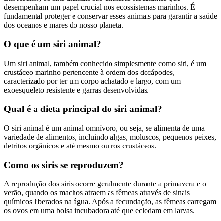
desempenham um papel crucial nos ecossistemas marinhos. É
fundamental proteger e conservar esses animais para garantir a saúde
dos oceanos e mares do nosso planeta.
O que é um siri animal?
Um siri animal, também conhecido simplesmente como siri, é um
crustáceo marinho pertencente à ordem dos decápodes,
caracterizado por ter um corpo achatado e largo, com um
exoesqueleto resistente e garras desenvolvidas.
Qual é a dieta principal do siri animal?
O siri animal é um animal omnívoro, ou seja, se alimenta de uma
variedade de alimentos, incluindo algas, moluscos, pequenos peixes,
detritos orgânicos e até mesmo outros crustáceos.
Como os siris se reproduzem?
A reprodução dos siris ocorre geralmente durante a primavera e o
verão, quando os machos atraem as fêmeas através de sinais
químicos liberados na água. Após a fecundação, as fêmeas carregam
os ovos em uma bolsa incubadora até que eclodam em larvas.