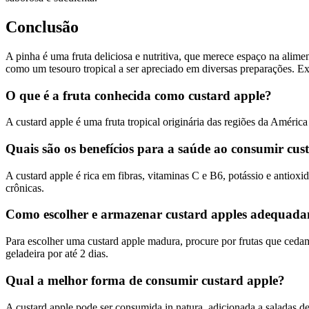
Conclusão
A pinha é uma fruta deliciosa e nutritiva, que merece espaço na alime
como um tesouro tropical a ser apreciado em diversas preparações. Expe
O que é a fruta conhecida como custard apple?
A custard apple é uma fruta tropical originária das regiões da Améri
Quais são os benefícios para a saúde ao consumir cus
A custard apple é rica em fibras, vitaminas C e B6, potássio e antiox
crônicas.
Como escolher e armazenar custard apples adequad
Para escolher uma custard apple madura, procure por frutas que ced
geladeira por até 2 dias.
Qual a melhor forma de consumir custard apple?
A custard apple pode ser consumida in natura, adicionada a saladas d