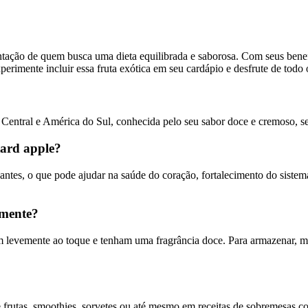
ntação de quem busca uma dieta equilibrada e saborosa. Com seus benefíc
rimente incluir essa fruta exótica em seu cardápio e desfrute de todo o
ca Central e América do Sul, conhecida pelo seu sabor doce e cremoso, 
tard apple?
idantes, o que pode ajudar na saúde do coração, fortalecimento do sist
amente?
am levemente ao toque e tenham uma fragrância doce. Para armazenar, 
e frutas, smoothies, sorvetes ou até mesmo em receitas de sobremesas c