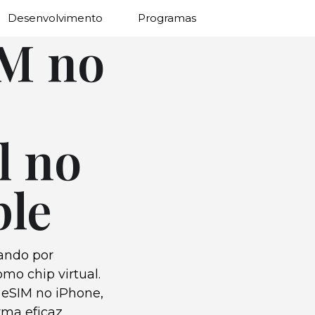
Desenvolvimento
Programas
IM no
l no
ple
ando por
mo chip virtual.
 eSIM no iPhone,
ma eficaz.