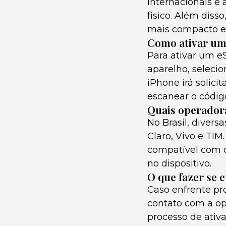
internacionais e 
físico. Além dis
mais compacto e 
Como ativar um
Para ativar um e
aparelho, selecio
iPhone irá solici
escanear o código
Quais operador
No Brasil, diver
Claro, Vivo e TIM
compatível com o 
no dispositivo.
O que fazer se 
Caso enfrente pr
contato com a ope
processo de ativa