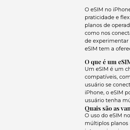
O eSIM no iPhone
praticidade e fle
planos de operad
como nos conecta
de experimentar e
eSIM tem a ofere
O que é um eSI
Um eSIM é um chip
compatíveis, com
usuário se conec
iPhone, o eSIM p
usuário tenha mú
Quais são as va
O uso do eSIM no
múltiplos planos