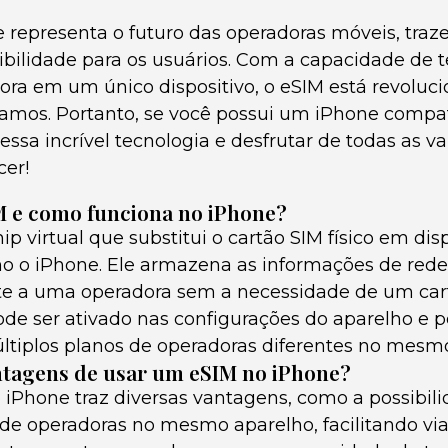
 representa o futuro das operadoras móveis, tra
xibilidade para os usuários. Com a capacidade de t
ora em um único dispositivo, o eSIM está revoluc
mos. Portanto, se você possui um iPhone compatí
ssa incrível tecnologia e desfrutar de todas as 
cer!
M e como funciona no iPhone?
 virtual que substitui o cartão SIM físico em disp
o o iPhone. Ele armazena as informações de rede
te a uma operadora sem a necessidade de um cartã
ode ser ativado nas configurações do aparelho e 
ltiplos planos de operadoras diferentes no mesmo 
ntagens de usar um eSIM no iPhone?
 iPhone traz diversas vantagens, como a possibili
 de operadoras no mesmo aparelho, facilitando vi