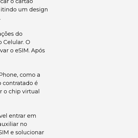
car o cartão
mitindo um design
.
ações do
 Celular. O
ivar o eSIM. Após
 iPhone, como a
o contratado é
 o chip virtual
vel entrar em
uxiliar no
SIM e solucionar