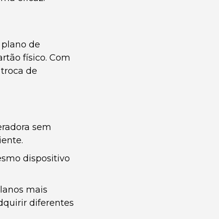
 plano de
rtão físico. Com
 troca de
eradora sem
iente.
esmo dispositivo
planos mais
quirir diferentes