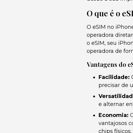
O que é o e
O eSIM no iPhone
operadora direta
o eSIM, seu iPhon
operadora de for
Vantagens do e
Facilidade:
C
precisar de 
Versatilidad
e alternar e
Economia:
C
vantajosos c
chips físicos.