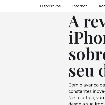
Dispositivos
Internet
Ac
A re
iPho
sobr
seu 
Com o avanço da
constantes inova
Neste artigo, va
desde a sua impl