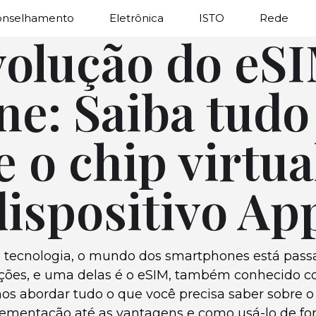
onselhamento
Eletrônica
ISTO
Rede
volução do eS
ne: Saiba tudo
e o chip virtua
dispositivo Ap
 tecnologia, o mundo dos smartphones está pass
ções, e uma delas é o eSIM, também conhecido co
mos abordar tudo o que você precisa saber sobre o
ementação até as vantagens e como usá-lo de for