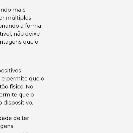
zendo mais
er múltiplos
ionando a forma
vel, não deixe
vantagens que o
ositivos
 e permite que o
o físico. No
permite que o
dispositivo.
dade de ter
agens