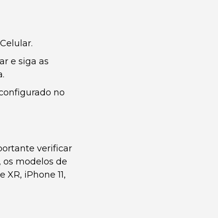
Celular.
r e siga as
.
 configurado no
rtante verificar
, os modelos de
 XR, iPhone 11,