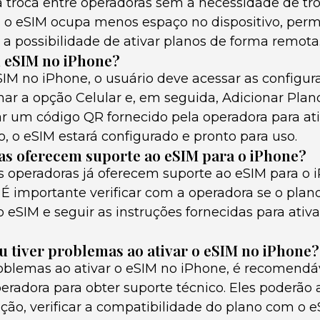
a troca entre operadoras sem a necessidade de tro
so, o eSIM ocupa menos espaço no dispositivo, per
a possibilidade de ativar planos de forma remota
 eSIM no iPhone?
SIM no iPhone, o usuário deve acessar as configur
nar a opção Celular e, em seguida, Adicionar Plano
tar um código QR fornecido pela operadora para at
, o eSIM estará configurado e pronto para uso.
as oferecem suporte ao eSIM para o iPhone?
sas operadoras já oferecem suporte ao eSIM para o
. É importante verificar com a operadora se o plan
eSIM e seguir as instruções fornecidas para ativar
eu tiver problemas ao ativar o eSIM no iPhone?
oblemas ao ativar o eSIM no iPhone, é recomendá
radora para obter suporte técnico. Eles poderão a
ção, verificar a compatibilidade do plano com o e