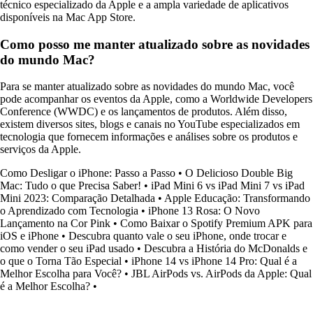
técnico especializado da Apple e a ampla variedade de aplicativos
disponíveis na Mac App Store.
Como posso me manter atualizado sobre as novidades
do mundo Mac?
Para se manter atualizado sobre as novidades do mundo Mac, você
pode acompanhar os eventos da Apple, como a Worldwide Developers
Conference (WWDC) e os lançamentos de produtos. Além disso,
existem diversos sites, blogs e canais no YouTube especializados em
tecnologia que fornecem informações e análises sobre os produtos e
serviços da Apple.
Como Desligar o iPhone: Passo a Passo
•
O Delicioso Double Big
Mac: Tudo o que Precisa Saber!
•
iPad Mini 6 vs iPad Mini 7 vs iPad
Mini 2023: Comparação Detalhada
•
Apple Educação: Transformando
o Aprendizado com Tecnologia
•
iPhone 13 Rosa: O Novo
Lançamento na Cor Pink
•
Como Baixar o Spotify Premium APK para
iOS e iPhone
•
Descubra quanto vale o seu iPhone, onde trocar e
como vender o seu iPad usado
•
Descubra a História do McDonalds e
o que o Torna Tão Especial
•
iPhone 14 vs iPhone 14 Pro: Qual é a
Melhor Escolha para Você?
•
JBL AirPods vs. AirPods da Apple: Qual
é a Melhor Escolha?
•