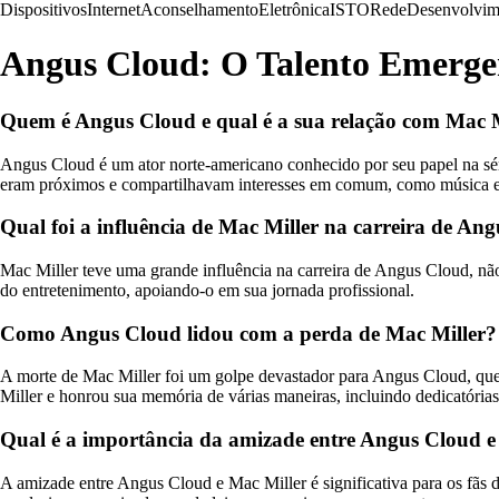
Dispositivos
Internet
Aconselhamento
Eletrônica
ISTO
Rede
Desenvolvim
Angus Cloud: O Talento Emergen
Quem é Angus Cloud e qual é a sua relação com Mac M
Angus Cloud é um ator norte-americano conhecido por seu papel na sér
eram próximos e compartilhavam interesses em comum, como música e 
Qual foi a influência de Mac Miller na carreira de An
Mac Miller teve uma grande influência na carreira de Angus Cloud, 
do entretenimento, apoiando-o em sua jornada profissional.
Como Angus Cloud lidou com a perda de Mac Miller?
A morte de Mac Miller foi um golpe devastador para Angus Cloud, que
Miller e honrou sua memória de várias maneiras, incluindo dedicatóri
Qual é a importância da amizade entre Angus Cloud e 
A amizade entre Angus Cloud e Mac Miller é significativa para os fãs de