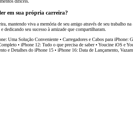
mentos difíceis.
r em sua própria carreira?
a, mantendo viva a memória de seu amigo através de seu trabalho na at
e e dedicando seu sucesso à amizade que compartilharam.
one: Uma Solução Conveniente
•
Carregadores e Cabos para iPhone: 
Completo
•
iPhone 12: Tudo o que precisa de saber
•
Youcine iOS e You
to e Detalhes do iPhone 15
•
iPhone 16: Data de Lançamento, Vazam