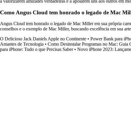
a valorizarem amizades verdadeiras e a apoiarem uns aos outros em mo
Como Angus Cloud tem honrado o legado de Mac Mille
Angus Cloud tem honrado o legado de Mac Miller em sua própria carreir
conselhos e o exemplo de Mac Miller, buscando excelência em sua art
O Delicioso Jack Daniels Apple no Continente
•
Power Bank para iPh
Amantes de Tecnologia
•
Como Desinstalar Programas no Mac: Guia 
para iPhone: Tudo o que Precisas Saber
•
Novo iPhone 2023: Lançamen