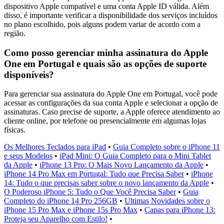
dispositivo Apple compatível e uma conta Apple ID válida. Além
disso, é importante verificar a disponibilidade dos serviços incluídos
no plano escolhido, pois alguns podem variar de acordo com a
região.
Como posso gerenciar minha assinatura do Apple
One em Portugal e quais são as opções de suporte
disponíveis?
Para gerenciar sua assinatura do Apple One em Portugal, você pode
acessar as configurações da sua conta Apple e selecionar a opção de
assinaturas. Caso precise de suporte, a Apple oferece atendimento ao
cliente online, por telefone ou presencialmente em algumas lojas
físicas.
Os Melhores Teclados para iPad
•
Guia Completo sobre o iPhone 11
e seus Modelos
•
iPad Mini: O Guia Completo para o Mini Tablet
da Apple
•
iPhone 13 Pro: O Mais Novo Lançamento da Apple
•
iPhone 14 Pro Max em Portugal: Tudo que Precisa Saber
•
iPhone
14: Tudo o que precisas saber sobre o novo lançamento da Apple
•
O Poderoso iPhone 5: Tudo o Que Você Precisa Saber
•
Guia
Completo do iPhone 14 Pro 256GB
•
Ultimas Novidades sobre o
iPhone 15 Pro Max e iPhone 15s Pro Max
•
Capas para iPhone 13:
Proteja seu Aparelho com Estilo!
•