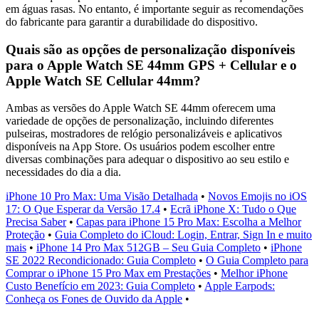
em águas rasas. No entanto, é importante seguir as recomendações
do fabricante para garantir a durabilidade do dispositivo.
Quais são as opções de personalização disponíveis
para o Apple Watch SE 44mm GPS + Cellular e o
Apple Watch SE Cellular 44mm?
Ambas as versões do Apple Watch SE 44mm oferecem uma
variedade de opções de personalização, incluindo diferentes
pulseiras, mostradores de relógio personalizáveis e aplicativos
disponíveis na App Store. Os usuários podem escolher entre
diversas combinações para adequar o dispositivo ao seu estilo e
necessidades do dia a dia.
iPhone 10 Pro Max: Uma Visão Detalhada
•
Novos Emojis no iOS
17: O Que Esperar da Versão 17.4
•
Ecrã iPhone X: Tudo o Que
Precisa Saber
•
Capas para iPhone 15 Pro Max: Escolha a Melhor
Proteção
•
Guia Completo do iCloud: Login, Entrar, Sign In e muito
mais
•
iPhone 14 Pro Max 512GB – Seu Guia Completo
•
iPhone
SE 2022 Recondicionado: Guia Completo
•
O Guia Completo para
Comprar o iPhone 15 Pro Max em Prestações
•
Melhor iPhone
Custo Benefício em 2023: Guia Completo
•
Apple Earpods:
Conheça os Fones de Ouvido da Apple
•