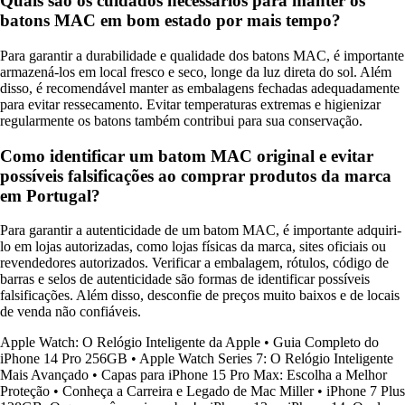
Quais são os cuidados necessários para manter os
batons MAC em bom estado por mais tempo?
Para garantir a durabilidade e qualidade dos batons MAC, é importante
armazená-los em local fresco e seco, longe da luz direta do sol. Além
disso, é recomendável manter as embalagens fechadas adequadamente
para evitar ressecamento. Evitar temperaturas extremas e higienizar
regularmente os batons também contribui para sua conservação.
Como identificar um batom MAC original e evitar
possíveis falsificações ao comprar produtos da marca
em Portugal?
Para garantir a autenticidade de um batom MAC, é importante adquiri-
lo em lojas autorizadas, como lojas físicas da marca, sites oficiais ou
revendedores autorizados. Verificar a embalagem, rótulos, código de
barras e selos de autenticidade são formas de identificar possíveis
falsificações. Além disso, desconfie de preços muito baixos e de locais
de venda não confiáveis.
Apple Watch: O Relógio Inteligente da Apple
•
Guia Completo do
iPhone 14 Pro 256GB
•
Apple Watch Series 7: O Relógio Inteligente
Mais Avançado
•
Capas para iPhone 15 Pro Max: Escolha a Melhor
Proteção
•
Conheça a Carreira e Legado de Mac Miller
•
iPhone 7 Plus