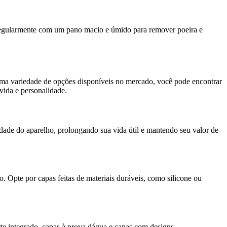
 regularmente com um pano macio e úmido para remover poeira e
 uma variedade de opções disponíveis no mercado, você pode encontrar
vida e personalidade.
dade do aparelho, prolongando sua vida útil e mantendo seu valor de
o. Opte por capas feitas de materiais duráveis, como silicone ou
rte integrado, capas à prova dágua e capas com designs