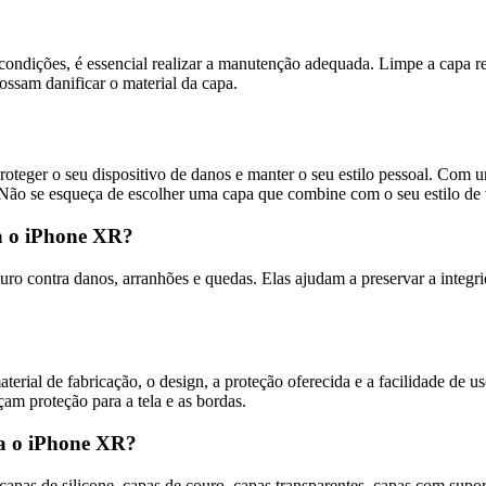
 condições, é essencial realizar a manutenção adequada. Limpe a capa
ossam danificar o material da capa.
oteger o seu dispositivo de danos e manter o seu estilo pessoal. Com
. Não se esqueça de escolher uma capa que combine com o seu estilo de 
ra o iPhone XR?
ro contra danos, arranhões e quedas. Elas ajudam a preservar a integri
rial de fabricação, o design, a proteção oferecida e a facilidade de us
am proteção para a tela e as bordas.
ara o iPhone XR?
apas de silicone, capas de couro, capas transparentes, capas com supo