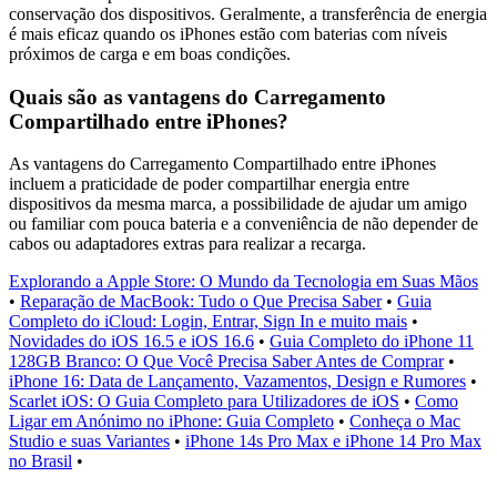
conservação dos dispositivos. Geralmente, a transferência de energia
é mais eficaz quando os iPhones estão com baterias com níveis
próximos de carga e em boas condições.
Quais são as vantagens do Carregamento
Compartilhado entre iPhones?
As vantagens do Carregamento Compartilhado entre iPhones
incluem a praticidade de poder compartilhar energia entre
dispositivos da mesma marca, a possibilidade de ajudar um amigo
ou familiar com pouca bateria e a conveniência de não depender de
cabos ou adaptadores extras para realizar a recarga.
Explorando a Apple Store: O Mundo da Tecnologia em Suas Mãos
•
Reparação de MacBook: Tudo o Que Precisa Saber
•
Guia
Completo do iCloud: Login, Entrar, Sign In e muito mais
•
Novidades do iOS 16.5 e iOS 16.6
•
Guia Completo do iPhone 11
128GB Branco: O Que Você Precisa Saber Antes de Comprar
•
iPhone 16: Data de Lançamento, Vazamentos, Design e Rumores
•
Scarlet iOS: O Guia Completo para Utilizadores de iOS
•
Como
Ligar em Anónimo no iPhone: Guia Completo
•
Conheça o Mac
Studio e suas Variantes
•
iPhone 14s Pro Max e iPhone 14 Pro Max
no Brasil
•