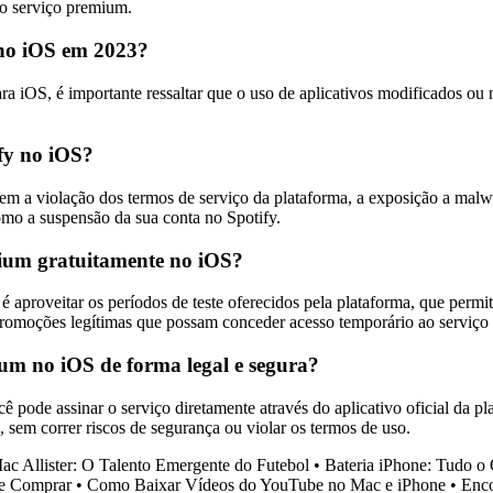
ao serviço premium.
 no iOS em 2023?
 iOS, é importante ressaltar que o uso de aplicativos modificados ou n
ify no iOS?
luem a violação dos termos de serviço da plataforma, a exposição a mal
como a suspensão da sua conta no Spotify.
mium gratuitamente no iOS?
aproveitar os períodos de teste oferecidos pela plataforma, que permi
 promoções legítimas que possam conceder acesso temporário ao serviç
ium no iOS de forma legal e segura?
ê pode assinar o serviço diretamente através do aplicativo oficial da 
, sem correr riscos de segurança ou violar os termos de uso.
ac Allister: O Talento Emergente do Futebol
•
Bateria iPhone: Tudo o
de Comprar
•
Como Baixar Vídeos do YouTube no Mac e iPhone
•
Enco