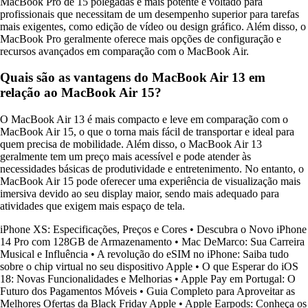
MacBook Pro de 15 polegadas é mais potente e voltado para
profissionais que necessitam de um desempenho superior para tarefas
mais exigentes, como edição de vídeo ou design gráfico. Além disso, o
MacBook Pro geralmente oferece mais opções de configuração e
recursos avançados em comparação com o MacBook Air.
Quais são as vantagens do MacBook Air 13 em
relação ao MacBook Air 15?
O MacBook Air 13 é mais compacto e leve em comparação com o
MacBook Air 15, o que o torna mais fácil de transportar e ideal para
quem precisa de mobilidade. Além disso, o MacBook Air 13
geralmente tem um preço mais acessível e pode atender às
necessidades básicas de produtividade e entretenimento. No entanto, o
MacBook Air 15 pode oferecer uma experiência de visualização mais
imersiva devido ao seu display maior, sendo mais adequado para
atividades que exigem mais espaço de tela.
iPhone XS: Especificações, Preços e Cores
•
Descubra o Novo iPhone
14 Pro com 128GB de Armazenamento
•
Mac DeMarco: Sua Carreira
Musical e Influência
•
A revolução do eSIM no iPhone: Saiba tudo
sobre o chip virtual no seu dispositivo Apple
•
O que Esperar do iOS
18: Novas Funcionalidades e Melhorias
•
Apple Pay em Portugal: O
Futuro dos Pagamentos Móveis
•
Guia Completo para Aproveitar as
Melhores Ofertas da Black Friday Apple
•
Apple Earpods: Conheça os