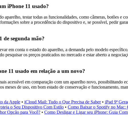
r um iPhone 11 usado?
do aparelho, testar todas as funcionalidades, como câmeras, botões e co
nformações sobre a procedência do dispositivo e, se possível, pedir ga
11 de segunda mão?
var em conta o estado do aparelho, a demanda pelo modelo específico, 
ido pesquisar os preços praticados no mercado e estar aberto a negociaç
Phone 11 usado em relação a um novo?
mais acessível em comparação com um aparelho novo, possibilitando e
os meses de uso, em bom estado de conservação e funcionamento, mant
to da Apple
•
iCloud Mail: Tudo o Que Precisa de Saber
•
iPad 9ª Ger
oteja o Seu Dispositivo Com Estilo
•
Como Baixar o Spotify no Mac:
elhor Opção para Você?
•
Como Desligar e Ligar seu iPhone: Guia Com