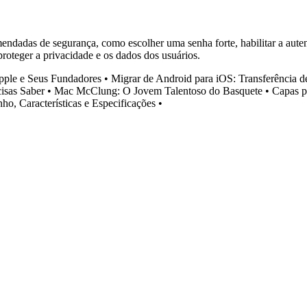
endadas de segurança, como escolher uma senha forte, habilitar a auten
oteger a privacidade e os dados dos usuários.
pple e Seus Fundadores
•
Migrar de Android para iOS: Transferência 
isas Saber
•
Mac McClung: O Jovem Talentoso do Basquete
•
Capas p
o, Características e Especificações
•