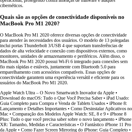
operacional, protegendo contra ameaças de malware e ataques
cibernéticos.
Quais são as opções de conectividade disponíveis no
MacBook Pro M1 2020?
O MacBook Pro M1 2020 oferece diversas opções de conectividade
para atender às necessidades dos usuários. O modelo de 13 polegadas
inclui portas Thunderbolt 3/USB 4 que suportam transferências de
dados de alta velocidade e conexão com dispositivos externos, como
monitores, unidades de armazenamento e periféricos. Além disso, o
MacBook Pro M1 2020 possui Wi-Fi 6 integrado para conexões sem
fio mais rápidas e estáveis, juntamente com Bluetooth 5.0 para
emparelhamento com acessórios compatíveis. Essas opções de
conectividade garantem uma experiência versátil e eficiente para os
usuários do MacBook Pro M1 2020.
Apple Watch Ultra – O Novo Smartwatch Inovador da Apple
•
Download do macOS: Tudo o Que Você Precisa Saber
•
iPad Usado:
Guia Completo para Compra e Venda de Tablets Usados
•
iPhone 8:
Lançamento e Detalhes Importantes
•
Como Desinstalar Aplicativos no
Mac
•
Comparação dos Modelos Apple Watch: SE, 8 e 9
•
iPhone 8
Plus: Tudo o que você precisa saber sobre o novo lançamento
•
iPhone
XR: Tamanho, Medidas e Características
•
O Fantástico iPhone 11 Pro
da Apple
•
Como Fazer Screen Mirroring do iPhone: Guia Completo
•