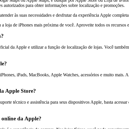
oogle Maps ou Apple Maps, e busque por Apple Store ou Loja de iPhon
es autorizados para obter informações sobre localização e promoções.
 atender às suas necessidades e desfrutar da experiência Apple completa
 a loja de iPhones mais próxima de você. Aproveite todos os recursos e 
m?
oficial da Apple e utilizar a função de localização de lojas. Você tam
le?
iPhones, iPads, MacBooks, Apple Watches, acessórios e muito mais. Al
a Apple Store?
te técnico e assistência para seus dispositivos Apple, basta acessar o 
a online da Apple?