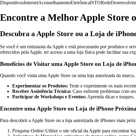
Dispositivos
Internet
Aconselhamento
Eletrônica
ISTO
Rede
Desenvolvim
Encontre a Melhor Apple Store o
Descubra a Apple Store ou a Loja de iPho
Se você é um entusiasta da Apple e está procurando por produtos e ser
oferecidos pela Apple, ter acesso a uma loja física pode facilitar sua 
Benefícios de Visitar uma Apple Store ou Loja de iPho
Quando você visita uma Apple Store ou uma loja autorizada da marca, 
Experimentar os Produtos:
Teste e experimente os mais recent
Receber Assistência Técnica:
Caso enfrente problemas com seu d
Participar de Workshops e Eventos:
Aprenda dicas e truques, 
Encontre uma Apple Store ou Loja de iPhone Próxim
Para descobrir a Apple Store ou a loja autorizada de iPhones mais próxi
Pesquisa Online:
Utilize o site oficial da Apple para encontrar l