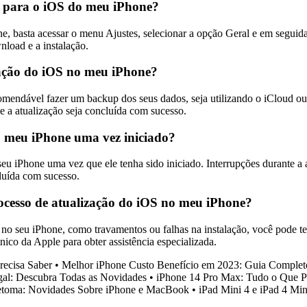
l para o iOS do meu iPhone?
e, basta acessar o menu Ajustes, selecionar a opção Geral e em seguida 
nload e a instalação.
ização do iOS no meu iPhone?
omendável fazer um backup dos seus dados, seja utilizando o iCloud ou 
e a atualização seja concluída com sucesso.
o meu iPhone uma vez iniciado?
u iPhone uma vez que ele tenha sido iniciado. Interrupções durante a 
cluída com sucesso.
ocesso de atualização do iOS no meu iPhone?
o seu iPhone, como travamentos ou falhas na instalação, você pode tent
nico da Apple para obter assistência especializada.
recisa Saber
•
Melhor iPhone Custo Benefício em 2023: Guia Complet
gal: Descubra Todas as Novidades
•
iPhone 14 Pro Max: Tudo o Que P
toma: Novidades Sobre iPhone e MacBook
•
iPad Mini 4 e iPad 4 Mi