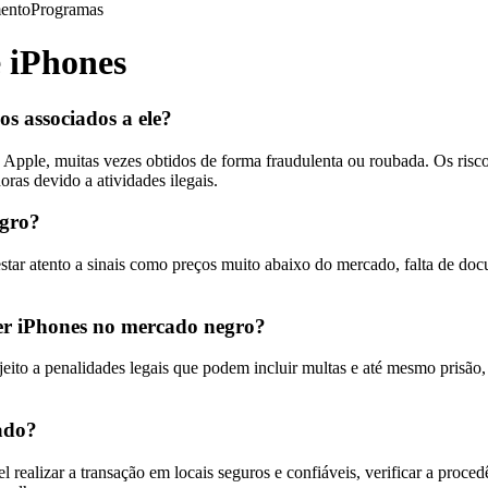
ento
Programas
 iPhones
os associados a ele?
a Apple, muitas vezes obtidos de forma fraudulenta ou roubada. Os risc
ras devido a atividades ilegais.
egro?
tar atento a sinais como preços muito abaixo do mercado, falta de docu
der iPhones no mercado negro?
to a penalidades legais que podem incluir multas e até mesmo prisão, d
ado?
ealizar a transação em locais seguros e confiáveis, verificar a procedê