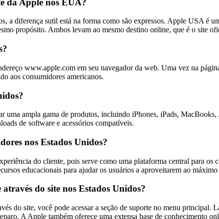
site da Apple nos EUA?
, a diferença sutil está na forma como são expressos. Apple USA é uma
o propósito. Ambos levam ao mesmo destino online, que é o site ofic
s?
o endereço www.apple.com em seu navegador da web. Uma vez na página 
inado aos consumidores americanos.
nidos?
r uma ampla gama de produtos, incluindo iPhones, iPads, MacBooks, A
loads de software e acessórios compatíveis.
idores nos Estados Unidos?
periência do cliente, pois serve como uma plataforma central para os
recursos educacionais para ajudar os usuários a aproveitarem ao máximo 
através do site nos Estados Unidos?
és do site, você pode acessar a seção de suporte no menu principal. Lá
a reparo. A Apple também oferece uma extensa base de conhecimento onl