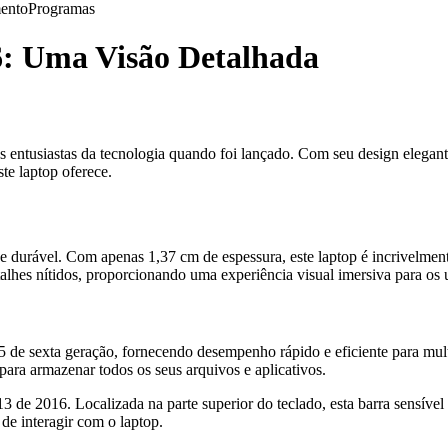
ento
Programas
: Uma Visão Detalhada
entusiastas da tecnologia quando foi lançado. Com seu design elegan
te laptop oferece.
 durável. Com apenas 1,37 cm de espessura, este laptop é incrivelment
alhes nítidos, proporcionando uma experiência visual imersiva para os 
5 de sexta geração, fornecendo desempenho rápido e eficiente para mu
ara armazenar todos os seus arquivos e aplicativos.
13 de 2016. Localizada na parte superior do teclado, esta barra sensíve
de interagir com o laptop.