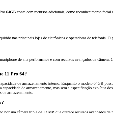
1 Pro 64GB conta com recursos adicionais, como reconhecimento facia
irido nas principais lojas de eletrônicos e operadoras de telefonia. O
rtphone de alta performance e com recursos avançados de câmera. Com
ne 11 Pro 64?
capacidade de armazenamento interno. Enquanto o modelo 64GB possui 6
 capacidade de armazenamento, mas sem a especificação explícita dos g
des de armazenamento.
o?
o por sua câmera tripla de 12 MP, que oferece recursos avançados de 