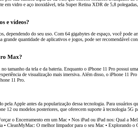
e em vidro e aço inoxidável, tela Super Retina XDR de 5,8 polegadas,
os e vídeos?
os, dependendo do seu uso. Com 64 gigabytes de espaço, você pode arm
ma grande quantidade de aplicativos e jogos, pode ser recomendável 
 Pro Max?
tá no tamanho da tela e da bateria. Enquanto o iPhone 11 Pro possui u
 experiência de visualização mais imersiva. Além disso, o iPhone 11 P
hone 11 Pro.
pela Apple antes da popularização dessa tecnologia. Para usuários que
ne 12 ou modelos posteriores, que oferecem suporte à tecnologia 5G p
orçar o Encerramento em um Mac
•
Nos iPad ou iPad nos: Qual a Me
ia
•
CleanMyMac: O melhor limpador para o seu Mac
•
Explorando o 