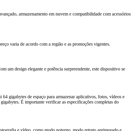
l avançado, armazenamento em nuvem e compatibilidade com acessórios
 preço varia de acordo com a região e as promoções vigentes.
 um design elegante e potência surpreendente, este dispositivo se
4 gigabytes de espaço para armazenar aplicativos, fotos, vídeos e
igabytes. É importante verificar as especificações completas do
fotografia e vídeo, como modo noturno, modo retrato aprimorado e