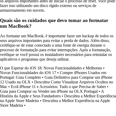
os arquivos importantes antes de iniciar o processo de reset. Você pode
fazer isso utilizando um disco rígido externo ou serviços de
armazenamento em nuvem.
Quais são os cuidados que devo tomar ao formatar
um MacBook?
Ao formatar um MacBook, é importante fazer um backup de todos os
seus arquivos importantes para evitar a perda de dados. Além disso,
certifique-se de estar conectado a uma fonte de energia durante o
processo de formatação para evitar interrupções. Após a formatação,
verifique se você possui os instaladores necessários para reinstalar os
aplicativos e programas que deseja utilizar.
O que Esperar do iOS 18: Novas Funcionalidades e Melhorias
•
Novas Funcionalidades do iOS 17
•
Compre iPhones Usados em
Portugal: Guia Completo
•
Guia Definitivo para Comprar um iPhone
12 Usado na OLX
•
Descubra Como Visualizar Arquivos Ocultos no
Mac
•
Ecrã iPhone 11 e Acessórios: Tudo o que Precisa de Saber
•
Guia para Comprar ou Vender um iPhone na OLX Portugal
•
A
História da Apple e Seus Fundadores
•
Descubra a Melhor Experiência
na Apple Store Madeira
•
Descubra a Melhor Experiência na Apple
Store Madeira
•