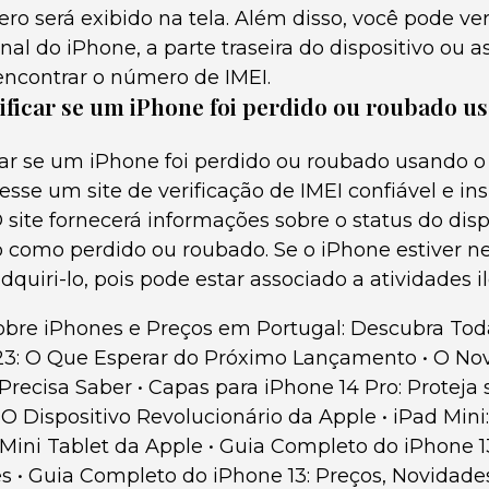
ro será exibido na tela. Além disso, você pode veri
l do iPhone, a parte traseira do dispositivo ou a
encontrar o número de IMEI.
ificar se um iPhone foi perdido ou roubado 
car se um iPhone foi perdido ou roubado usando 
cesse um site de verificação de IMEI confiável e in
 site fornecerá informações sobre o status do disp
do como perdido ou roubado. Se o iPhone estiver nes
quiri-lo, pois pode estar associado a atividades il
bre iPhones e Preços em Portugal: Descubra Tod
23: O Que Esperar do Próximo Lançamento
•
O Nov
Precisa Saber
•
Capas para iPhone 14 Pro: Proteja 
 O Dispositivo Revolucionário da Apple
•
iPad Mini
Mini Tablet da Apple
•
Guia Completo do iPhone 13
es
•
Guia Completo do iPhone 13: Preços, Novidade