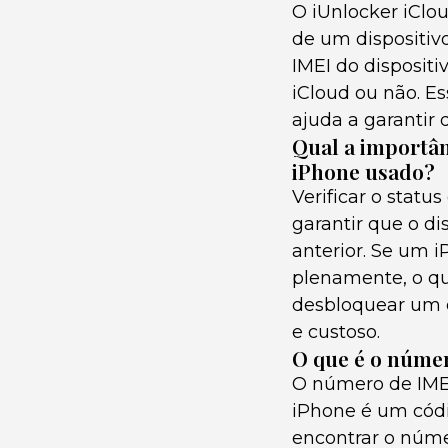
O iUnlocker iClou
de um dispositiv
IMEI do dispositi
iCloud ou não. Es
ajuda a garantir 
Qual a importân
iPhone usado?
Verificar o statu
garantir que o d
anterior. Se um 
plenamente, o qu
desbloquear um d
e custoso.
O que é o núme
O número de IMEI
iPhone é um códig
encontrar o núme