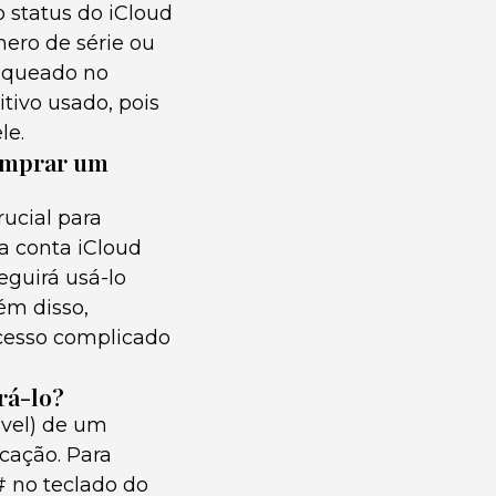
o status do iCloud
ero de série ou
bloqueado no
tivo usado, pois
le.
comprar um
rucial para
a conta iCloud
eguirá usá-lo
ém disso,
cesso complicado
rá-lo?
óvel) de um
icação. Para
# no teclado do