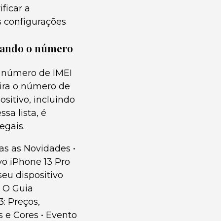
ficar a
s configurações
usando o número
o número de IMEI
sira o número de
ositivo, incluindo
sa lista, é
egais.
as as Novidades
•
o iPhone 13 Pro
seu dispositivo
: O Guia
: Preços,
s e Cores
•
Evento