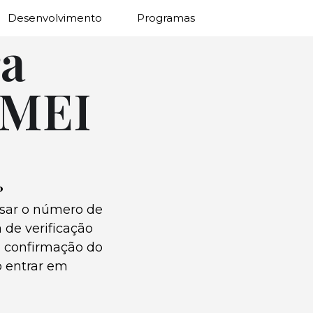
Desenvolvimento
Programas
ra
 IMEI
?
usar o número de
a de verificação
a confirmação do
o entrar em