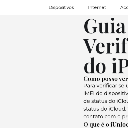
Dispositivos
Internet
Ac
Guia
Veri
do i
Como posso veri
Para verificar s
IMEI do dispositi
de status do iCl
status do iCloud.
contato com o pro
O que é o iUnlo