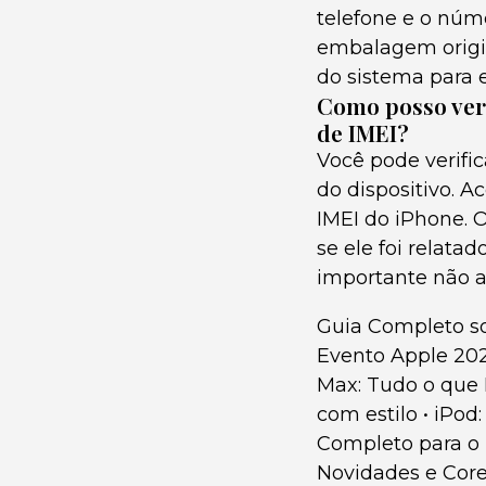
telefone e o núme
embalagem origina
do sistema para 
Como posso ver
de IMEI?
Você pode verifi
do dispositivo. A
IMEI do iPhone. O
se ele foi relata
importante não ad
Guia Completo so
Evento Apple 20
Max: Tudo o que 
com estilo
•
iPod:
Completo para o 
Novidades e Cor