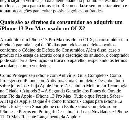
negociação, a verificação da autenticidade do produto e a escolha de
um local seguro para a transação. Recomenda-se sempre estar atento e
tomar precauções para evitar possíveis golpes ou fraudes.
Quais são os direitos do consumidor ao adquirir um
iPhone 13 Pro Max usado no OLX?
Ao adquirir um iPhone 13 Pro Max usado no OLX, o consumidor tem
direito à garantia legal de 90 dias para vícios ou defeitos ocultos,
conforme o Código de Defesa do Consumidor. Além disso, caso o
produto não esteja de acordo com a descrição do anúncio, o comprador
pode solicitar a devolução ou troca do aparelho, respeitando os termos
acordados com o vendedor.
Como Proteger seu iPhone com Antivírus: Guia Completo
•
Como
Proteger seu iPhone com Antivírus: Guia Completo
•
Descubra tudo
sobre jojoy ios
•
Loja Apple Porto: Descubra o Melhor em Tecnologia
na Cidade
•
Airpods 2 – A Segunda Geração dos Fones de Ouvido
sem Fio da Apple
•
iPhone 13 Pro Max: Tudo o que Precisa Saber
•
AirTag da Apple: O que é e como funciona
•
Capas para iPhone 12
Mini: Proteja seu Smartphone com Estilo
•
Guia Completo sobre
iPhones e Preços em Portugal: Descubra Todas as Novidades
•
iPhone
11: O Mais Recente Lançamento da Apple
•