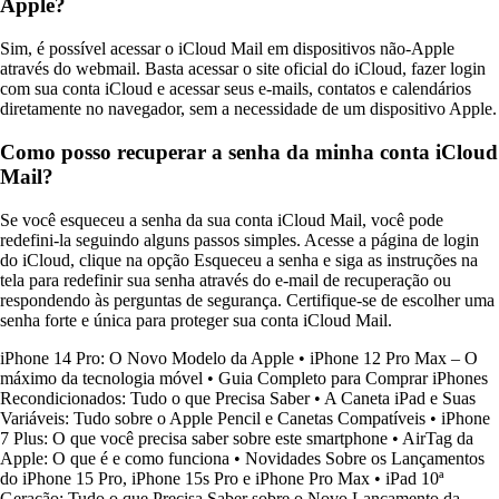
Apple?
Sim, é possível acessar o iCloud Mail em dispositivos não-Apple
através do webmail. Basta acessar o site oficial do iCloud, fazer login
com sua conta iCloud e acessar seus e-mails, contatos e calendários
diretamente no navegador, sem a necessidade de um dispositivo Apple.
Como posso recuperar a senha da minha conta iCloud
Mail?
Se você esqueceu a senha da sua conta iCloud Mail, você pode
redefini-la seguindo alguns passos simples. Acesse a página de login
do iCloud, clique na opção Esqueceu a senha e siga as instruções na
tela para redefinir sua senha através do e-mail de recuperação ou
respondendo às perguntas de segurança. Certifique-se de escolher uma
senha forte e única para proteger sua conta iCloud Mail.
iPhone 14 Pro: O Novo Modelo da Apple
•
iPhone 12 Pro Max – O
máximo da tecnologia móvel
•
Guia Completo para Comprar iPhones
Recondicionados: Tudo o que Precisa Saber
•
A Caneta iPad e Suas
Variáveis: Tudo sobre o Apple Pencil e Canetas Compatíveis
•
iPhone
7 Plus: O que você precisa saber sobre este smartphone
•
AirTag da
Apple: O que é e como funciona
•
Novidades Sobre os Lançamentos
do iPhone 15 Pro, iPhone 15s Pro e iPhone Pro Max
•
iPad 10ª
Geração: Tudo o que Precisa Saber sobre o Novo Lançamento da