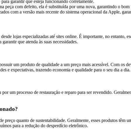
ara garantir que esteja funcionando corretamente.
ma peça com defeito, ela é substituída por uma nova, garantindo o bom
zados com a versão mais recente do sistema operacional da Apple, gar
sde lojas especializadas até sites online. É importante, no entanto, e
 garantir que atenda às suas necessidades.
ossuir um produto de qualidade a um preço mais acessível. Com os dev
es e expectativas, trazendo economia e qualidade para o seu dia a dia.
r um processo de restauração e reparo para ser revendido. Geralmente
ionado?
e preço quanto de sustentabilidade. Geralmente, esses produtos têm u
uímos para a redução do desperdício eletrônico.