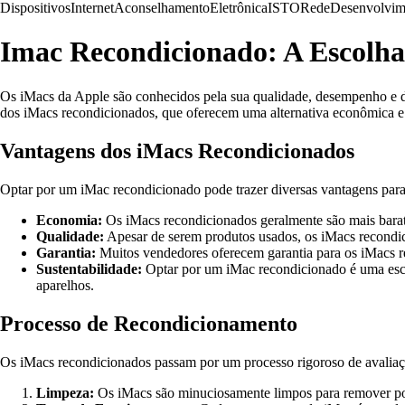
Dispositivos
Internet
Aconselhamento
Eletrônica
ISTO
Rede
Desenvolvim
Imac Recondicionado: A Escolha
Os iMacs da Apple são conhecidos pela sua qualidade, desempenho e d
dos iMacs recondicionados, que oferecem uma alternativa econômica e 
Vantagens dos iMacs Recondicionados
Optar por um iMac recondicionado pode trazer diversas vantagens para
Economia:
Os iMacs recondicionados geralmente são mais barat
Qualidade:
Apesar de serem produtos usados, os iMacs recondi
Garantia:
Muitos vendedores oferecem garantia para os iMacs r
Sustentabilidade:
Optar por um iMac recondicionado é uma escol
aparelhos.
Processo de Recondicionamento
Os iMacs recondicionados passam por um processo rigoroso de avaliação
Limpeza:
Os iMacs são minuciosamente limpos para remover poe