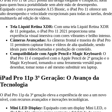
O iPad Pro 11 de 2021 possui um design elegante e compacto, ideal
para quem busca portabilidade sem abrir mão de desempenho.
Equipado com o processador A15 Bionic, o iPad Pro 11 oferece um
alto desempenho e velocidade excepcionais para todas as tarefas, desde
multitarefa até edição de vídeos.
Tela Liquid Retina XDR:
Com uma tela Liquid Retina XDR
de 11 polegadas, o iPad Pro 11 2021 proporciona uma
experiência visual imersiva com cores vibrantes e brilho intenso.
Câmeras Avançadas:
As câmeras frontal e traseira do iPad Pro
11 permitem capturar fotos e vídeos de alta qualidade, sendo
ideais para videochamadas e produção de conteúdo.
Compatibilidade com Apple Pencil e Magic Keyboard:
O
iPad Pro 11 é compatível com o Apple Pencil de 2ª geração e o
Magic Keyboard, tornando-o uma ferramenta versátil para
desenhar, tomar notas e até mesmo substituir seu laptop.
iPad Pro 11p 3ª Geração: O Avanço da
Tecnologia
O iPad Pro 11p da 3ª geração eleva a experiência de uso a um novo
nível, com recursos avançados e inovações tecnológicas.
Mini LED Display:
Equipado com um display Mini LED, o