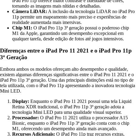
iPad Pro 11p oferece maior contraste e fidelidade de cores,
tornando as imagens mais nítidas e detalhadas.
Câmera LiDAR:
A inclusão da tecnologia LiDAR no iPad Pro
11p permite um mapeamento mais preciso e experiências de
realidade aumentada mais imersivas.
Chip M1:
O iPad Pro 11p 3ª geração possui o poderoso chip
M1 da Apple, garantindo um desempenho excepcional em
qualquer tarefa, desde edição de fotos até jogos intensivos.
Diferenças entre o iPad Pro 11 2021 e o iPad Pro 11p
3ª Geração
Embora ambos os modelos ofereçam alto desempenho e qualidade,
existem algumas diferenças significativas entre o iPad Pro 11 2021 e o
iPad Pro 11p 3ª geração. Uma das principais distinções está no tipo de
tela utilizada, com o iPad Pro 11p apresentando a inovadora tecnologia
Mini LED.
Display:
Enquanto o iPad Pro 11 2021 possui uma tela Liquid
Retina XDR tradicional, o iPad Pro 11p 3ª geração adota a
tecnologia Mini LED para uma qualidade visual superior.
Processador:
O iPad Pro 11 2021 utiliza o processador A15
Bionic, enquanto o iPad Pro 11p 3ª geração conta com o chip
M1, oferecendo um desempenho ainda mais avançado.
Recursos Adicionais:
O iPad Pro 11p traz recursos extras,