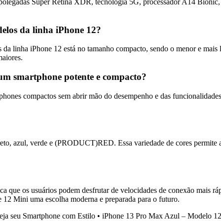
polegadas Super Retina XDR, tecnologia 5G, processador A14 Bionic, 
delos da linha iPhone 12?
s da linha iPhone 12 está no tamanho compacto, sendo o menor e mais l
aiores.
um smartphone potente e compacto?
rtphones compactos sem abrir mão do desempenho e das funcionalidad
reto, azul, verde e (PRODUCT)RED. Essa variedade de cores permite ao
ica que os usuários podem desfrutar de velocidades de conexão mais r
e 12 Mini uma escolha moderna e preparada para o futuro.
teja seu Smartphone com Estilo
•
iPhone 13 Pro Max Azul – Modelo 