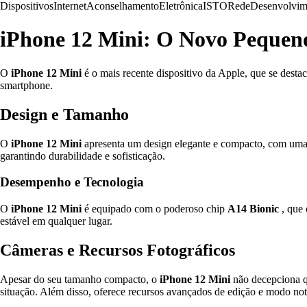
Dispositivos
Internet
Aconselhamento
Eletrônica
ISTO
Rede
Desenvolvim
iPhone 12 Mini: O Novo Pequen
O
iPhone 12 Mini
é o mais recente dispositivo da Apple, que se desta
smartphone.
Design e Tamanho
O
iPhone 12 Mini
apresenta um design elegante e compacto, com uma
garantindo durabilidade e sofisticação.
Desempenho e Tecnologia
O
iPhone 12 Mini
é equipado com o poderoso chip
A14 Bionic
, que 
estável em qualquer lugar.
Câmeras e Recursos Fotográficos
Apesar do seu tamanho compacto, o
iPhone 12 Mini
não decepciona q
situação. Além disso, oferece recursos avançados de edição e modo no