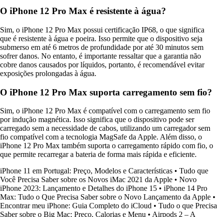
O iPhone 12 Pro Max é resistente à água?
Sim, o iPhone 12 Pro Max possui certificação IP68, o que significa
que é resistente à água e poeira. Isso permite que o dispositivo seja
submerso em até 6 metros de profundidade por até 30 minutos sem
sofrer danos. No entanto, é importante ressaltar que a garantia não
cobre danos causados por líquidos, portanto, é recomendável evitar
exposições prolongadas à água.
O iPhone 12 Pro Max suporta carregamento sem fio?
Sim, o iPhone 12 Pro Max é compatível com o carregamento sem fio
por indução magnética. Isso significa que o dispositivo pode ser
carregado sem a necessidade de cabos, utilizando um carregador sem
fio compatível com a tecnologia MagSafe da Apple. Além disso, o
iPhone 12 Pro Max também suporta o carregamento rápido com fio, o
que permite recarregar a bateria de forma mais rápida e eficiente.
iPhone 11 em Portugal: Preço, Modelos e Características
•
Tudo que
Você Precisa Saber sobre os Novos iMac 2021 da Apple
•
Novo
iPhone 2023: Lançamento e Detalhes do iPhone 15
•
iPhone 14 Pro
Max: Tudo o Que Precisa Saber sobre o Novo Lançamento da Apple
•
Encontrar meu iPhone: Guia Completo do iCloud
•
Tudo o que Precisa
Saber sobre o Big Mac: Preço, Calorias e Menu
•
Airpods 2 – A