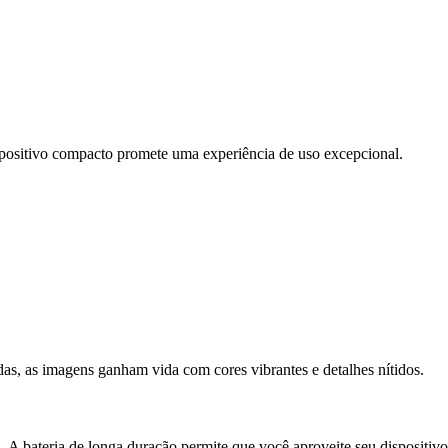
spositivo compacto promete uma experiência de uso excepcional.
, as imagens ganham vida com cores vibrantes e detalhes nítidos.
A bateria de longa duração permite que você aproveite seu dispositivo