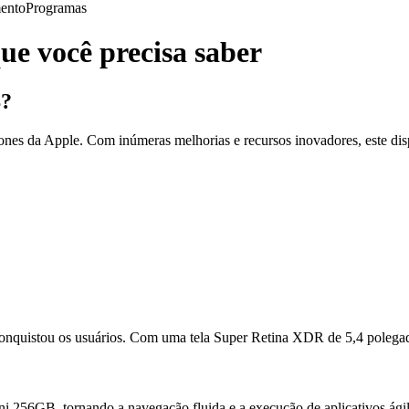
ento
Programas
e você precisa saber
B?
ones da Apple. Com inúmeras melhorias e recursos inovadores, este di
quistou os usuários. Com uma tela Super Retina XDR de 5,4 polegadas
56GB, tornando a navegação fluida e a execução de aplicativos ágil. 