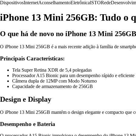
Dispositivos
Internet
Aconselhamento
Eletrônica
ISTO
Rede
Desenvolvim
iPhone 13 Mini 256GB: Tudo o qu
O que há de novo no iPhone 13 Mini 256G
O iPhone 13 Mini 256GB é a mais recente adição à família de smartph
Principais Características:
Tela Super Retina XDR de 5,4 polegadas
Processador A15 Bionic para um desempenho rápido e eficiente
Câmera dupla de 12MP com Modo Noturno
Capacidade de armazenamento de 256GB
Design e Display
O iPhone 13 Mini 256GB mantém o design elegante e compacto que con
Desempenho e Bateria
O processador A15 Bionic impulsiona o desempenho do iPhone 13 Mini 2