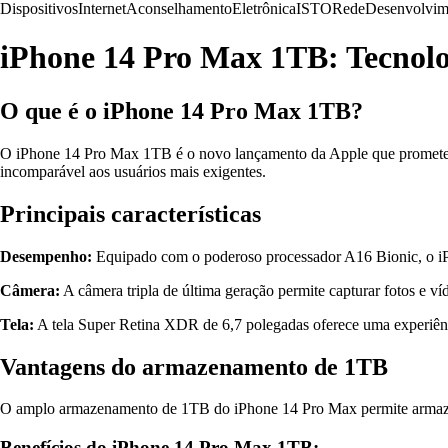
Dispositivos
Internet
Aconselhamento
Eletrônica
ISTO
Rede
Desenvolvim
iPhone 14 Pro Max 1TB: Tecnolo
O que é o iPhone 14 Pro Max 1TB?
O iPhone 14 Pro Max 1TB é o novo lançamento da Apple que promete 
incomparável aos usuários mais exigentes.
Principais características
Desempenho:
Equipado com o poderoso processador A16 Bionic, o iPh
Câmera:
A câmera tripla de última geração permite capturar fotos e v
Tela:
A tela Super Retina XDR de 6,7 polegadas oferece uma experiênci
Vantagens do armazenamento de 1TB
O amplo armazenamento de 1TB do iPhone 14 Pro Max permite armazenar
Benefícios do iPhone 14 Pro Max 1TB: