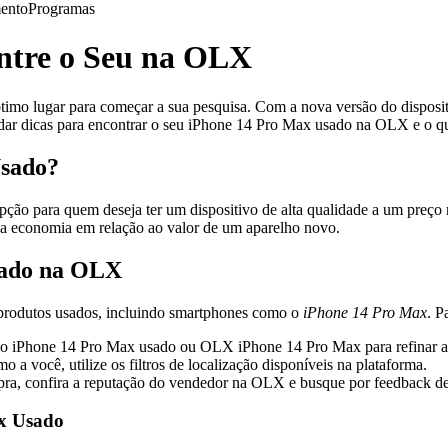
ento
Programas
ntre o Seu na OLX
imo lugar para começar a sua pesquisa. Com a nova versão do disposit
rdar dicas para encontrar o seu iPhone 14 Pro Max usado na OLX e o qu
Usado?
ção para quem deseja ter um dispositivo de alta qualidade a um preço 
oa economia em relação ao valor de um aparelho novo.
sado na OLX
 produtos usados, incluindo smartphones como o
iPhone 14 Pro Max
. P
o iPhone 14 Pro Max usado ou OLX iPhone 14 Pro Max para refinar a
a você, utilize os filtros de localização disponíveis na plataforma.
pra, confira a reputação do vendedor na OLX e busque por feedback d
x Usado