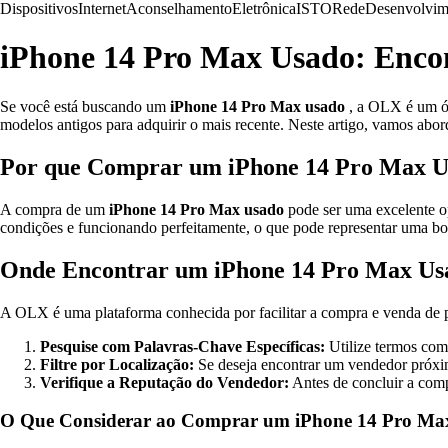
Dispositivos
Internet
Aconselhamento
Eletrônica
ISTO
Rede
Desenvolvim
iPhone 14 Pro Max Usado: Enco
Se você está buscando um
iPhone 14 Pro Max usado
, a OLX é um ót
modelos antigos para adquirir o mais recente. Neste artigo, vamos abo
Por que Comprar um iPhone 14 Pro Max 
A compra de um
iPhone 14 Pro Max usado
pode ser uma excelente op
condições e funcionando perfeitamente, o que pode representar uma b
Onde Encontrar um iPhone 14 Pro Max U
A OLX é uma plataforma conhecida por facilitar a compra e venda de
Pesquise com Palavras-Chave Específicas:
Utilize termos com
Filtre por Localização:
Se deseja encontrar um vendedor próximo 
Verifique a Reputação do Vendedor:
Antes de concluir a com
O Que Considerar ao Comprar um iPhone 14 Pro Ma