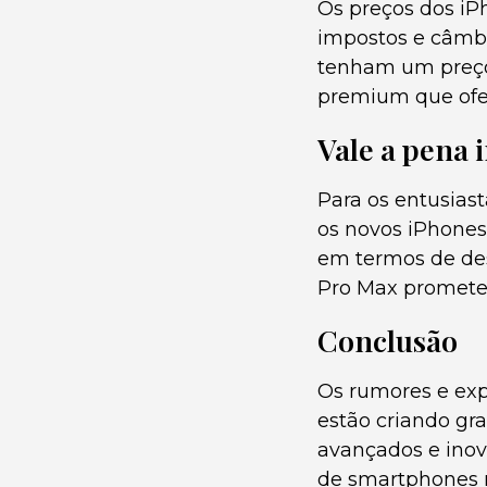
Os preços dos iP
impostos e câmbi
tenham um preço 
premium que of
Vale a pena 
Para os entusias
os novos iPhones
em termos de des
Pro Max prometem
Conclusão
Os rumores e exp
estão criando gr
avançados e inov
de smartphones n