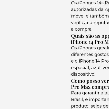
Os iPhones 14s P
autorizadas da Ap
móvel e também e
verificar a reput
a compra.
Quais são as op
iPhone 14 Pro M
Os iPhones geral
diferentes gosto
e o iPhone 14 Pr
espacial, azul, v
dispositivo.
Como posso veri
Pro Max compra
Para garantir a 
Brasil, é importa
produto, selos d