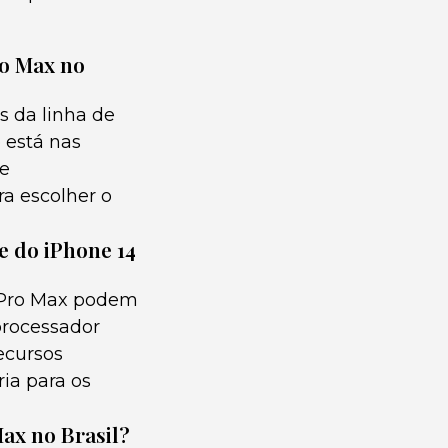
ro Max no
s da linha de
 está nas
de
a escolher o
e do iPhone 14
4 Pro Max podem
processador
ecursos
ia para os
ax no Brasil?