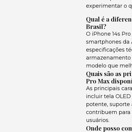
experimentar o q
Qual é a difere
Brasil?
O iPhone 14s Pro
smartphones da A
especificações t
armazenamento e 
modelo que melho
Quais são as pri
Pro Max disponí
As principais ca
incluir tela OLE
potente, suporte 
contribuem para u
usuários.
Onde posso comp