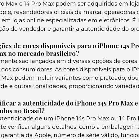
ro Max e 14 Pro Max podem ser adquiridos em lojas
ple, revendedores oficiais da marca, operadoras d
m lojas online especializadas em eletrônicos. É
ação do vendedor e garantir a autenticidade do pro
ções de cores disponíveis para o iPhone 14s Pr
ax no mercado brasileiro?
mente são lançados em diversas opções de cores 
s dos consumidores. As cores disponíveis para o i
o Max podem incluir variantes como prateado, dou
erde e outras tonalidades, proporcionando varieda
ficar a autenticidade do iPhone 14s Pro Max e
dos no Brasil?
autenticidade de um iPhone 14s Pro Max ou 14 Pro
nte verificar alguns detalhes, como a embalagem o
e garantia da Apple, número de série válido, func