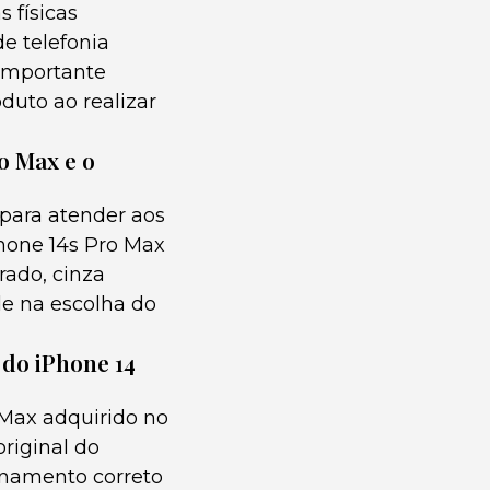
 físicas
e telefonia
 importante
duto ao realizar
o Max e o
para atender aos
Phone 14s Pro Max
rado, cinza
de na escolha do
 do iPhone 14
 Max adquirido no
riginal do
ionamento correto