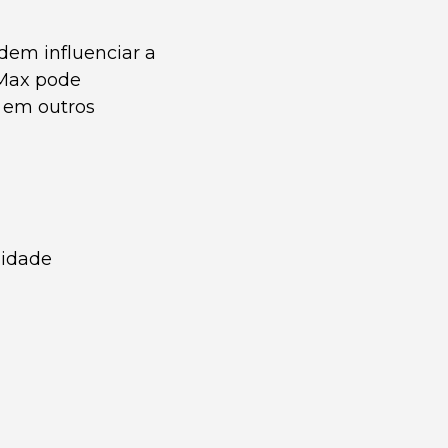
dem influenciar a
 Max pode
r em outros
lidade