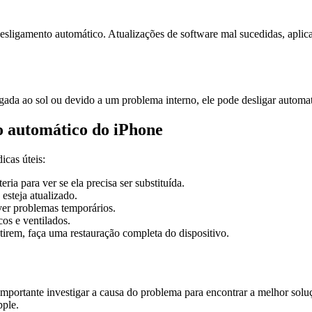
ligamento automático. Atualizações de software mal sucedidas, aplica
ngada ao sol ou devido a um problema interno, ele pode desligar autom
o automático do iPhone
icas úteis:
ria para ver se ela precisa ser substituída.
esteja atualizado.
ver problemas temporários.
os e ventilados.
tirem, faça uma restauração completa do dispositivo.
mportante investigar a causa do problema para encontrar a melhor soluç
pple.