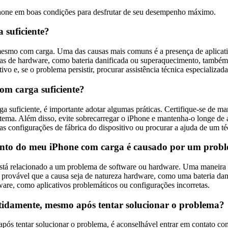
iPhone em boas condições para desfrutar de seu desempenho máximo.
 suficiente?
mesmo com carga. Uma das causas mais comuns é a presença de aplicati
emas de hardware, como bateria danificada ou superaquecimento, tamb
tivo e, se o problema persistir, procurar assistência técnica especializada
om carga suficiente?
suficiente, é importante adotar algumas práticas. Certifique-se de man
stema. Além disso, evite sobrecarregar o iPhone e mantenha-o longe de
as configurações de fábrica do dispositivo ou procurar a ajuda de um té
mento do meu iPhone com carga é causado por um prob
stá relacionado a um problema de software ou hardware. Uma maneira de 
 é provável que a causa seja de natureza hardware, como uma bateria dan
ware, como aplicativos problemáticos ou configurações incorretas.
etidamente, mesmo após tentar solucionar o problema?
ós tentar solucionar o problema, é aconselhável entrar em contato com