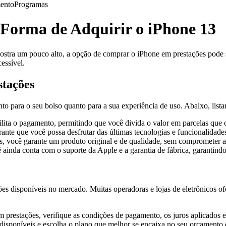
ento
Programas
 Forma de Adquirir o iPhone 13
ostra um pouco alto, a opção de comprar o iPhone em prestações pode s
essível.
stações
nto para o seu bolso quanto para a sua experiência de uso. Abaixo, lis
ilita o pagamento, permitindo que você divida o valor em parcelas que
te que você possa desfrutar das últimas tecnologias e funcionalidades
, você garante um produto original e de qualidade, sem comprometer a
inda conta com o suporte da Apple e a garantia de fábrica, garantindo 
ções disponíveis no mercado. Muitas operadoras e lojas de eletrônicos
 prestações, verifique as condições de pagamento, os juros aplicados e
isponíveis e escolha o plano que melhor se encaixa no seu orçamento e 