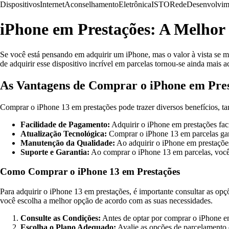
Dispositivos
Internet
Aconselhamento
Eletrônica
ISTO
Rede
Desenvolvim
iPhone em Prestações: A Melhor
Se você está pensando em adquirir um iPhone, mas o valor à vista se m
de adquirir esse dispositivo incrível em parcelas tornou-se ainda mais ac
As Vantagens de Comprar o iPhone em Pre
Comprar o iPhone 13 em prestações pode trazer diversos benefícios, ta
Facilidade de Pagamento:
Adquirir o iPhone em prestações fac
Atualização Tecnológica:
Comprar o iPhone 13 em parcelas garan
Manutenção da Qualidade:
Ao adquirir o iPhone em prestações
Suporte e Garantia:
Ao comprar o iPhone 13 em parcelas, você a
Como Comprar o iPhone 13 em Prestações
Para adquirir o iPhone 13 em prestações, é importante consultar as op
você escolha a melhor opção de acordo com as suas necessidades.
Consulte as Condições:
Antes de optar por comprar o iPhone em
Escolha o Plano Adequado:
Avalie as opções de parcelamento d