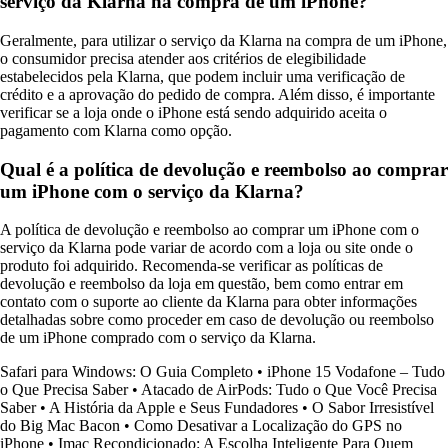
serviço da Klarna na compra de um iPhone?
Geralmente, para utilizar o serviço da Klarna na compra de um iPhone,
o consumidor precisa atender aos critérios de elegibilidade
estabelecidos pela Klarna, que podem incluir uma verificação de
crédito e a aprovação do pedido de compra. Além disso, é importante
verificar se a loja onde o iPhone está sendo adquirido aceita o
pagamento com Klarna como opção.
Qual é a política de devolução e reembolso ao comprar
um iPhone com o serviço da Klarna?
A política de devolução e reembolso ao comprar um iPhone com o
serviço da Klarna pode variar de acordo com a loja ou site onde o
produto foi adquirido. Recomenda-se verificar as políticas de
devolução e reembolso da loja em questão, bem como entrar em
contato com o suporte ao cliente da Klarna para obter informações
detalhadas sobre como proceder em caso de devolução ou reembolso
de um iPhone comprado com o serviço da Klarna.
Safari para Windows: O Guia Completo
•
iPhone 15 Vodafone – Tudo
o Que Precisa Saber
•
Atacado de AirPods: Tudo o Que Você Precisa
Saber
•
A História da Apple e Seus Fundadores
•
O Sabor Irresistível
do Big Mac Bacon
•
Como Desativar a Localização do GPS no
iPhone
•
Imac Recondicionado: A Escolha Inteligente Para Quem