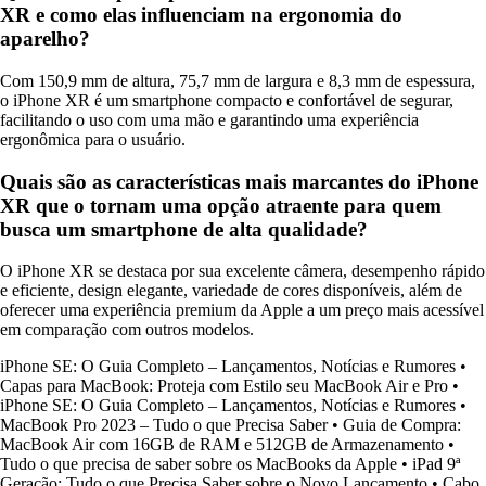
XR e como elas influenciam na ergonomia do
aparelho?
Com 150,9 mm de altura, 75,7 mm de largura e 8,3 mm de espessura,
o iPhone XR é um smartphone compacto e confortável de segurar,
facilitando o uso com uma mão e garantindo uma experiência
ergonômica para o usuário.
Quais são as características mais marcantes do iPhone
XR que o tornam uma opção atraente para quem
busca um smartphone de alta qualidade?
O iPhone XR se destaca por sua excelente câmera, desempenho rápido
e eficiente, design elegante, variedade de cores disponíveis, além de
oferecer uma experiência premium da Apple a um preço mais acessível
em comparação com outros modelos.
iPhone SE: O Guia Completo – Lançamentos, Notícias e Rumores
•
Capas para MacBook: Proteja com Estilo seu MacBook Air e Pro
•
iPhone SE: O Guia Completo – Lançamentos, Notícias e Rumores
•
MacBook Pro 2023 – Tudo o que Precisa Saber
•
Guia de Compra:
MacBook Air com 16GB de RAM e 512GB de Armazenamento
•
Tudo o que precisa de saber sobre os MacBooks da Apple
•
iPad 9ª
Geração: Tudo o que Precisa Saber sobre o Novo Lançamento
•
Cabo