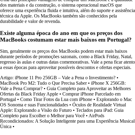
dos materiais e da construção, o sistema operacional macOS que
oferece uma experiência fluida e intuitiva, além do suporte e assistência
técnica da Apple. Os MacBooks também são conhecidos pela
durabilidade e valor de revenda.
Existe alguma época do ano em que os preços dos
MacBooks costumam estar mais baixos em Portugal?
Sim, geralmente os preços dos MacBooks podem estar mais baixos
durante períodos de promoções sazonais, como a Black Friday, Natal,
regresso às aulas e outras datas comemorativas. Vale a pena ficar atento
a essas épocas para aproveitar possíveis descontos e ofertas especiais.
Artigo: iPhone 11 Pro 256GB – Vale a Pena o Investimento?
•
MacBook Pro M2: Tudo o Que Precisa Saber
•
iPhone X 256GB:
Vale a Pena Comprar?
•
Guia Completo para Aproveitar as Melhores
Ofertas da Black Friday Apple
•
Comprar iPhone Parcelado em
Portugal
•
Como Tirar Fotos da Lua com iPhone
•
Explorando o Mac
OS Sonoma e suas Funcionalidades
•
Óculos de Realidade Virtual
Apple: Explorando a Visão do Futuro
•
Teclados para iPad: Guia
Completo para Escolher o Melhor para Você
•
AirPods
Recondicionados: A Solução Inteligente para uma Experiência Musical
Única
•