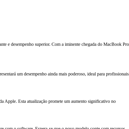
legante e desempenho superior. Com a iminente chegada do MacBook Pro
sentará um desempenho ainda mais poderoso, ideal para profissionais
a Apple. Esta atualização promete um aumento significativo no
e com o software. Espera-se que o novo modelo conte com recursos