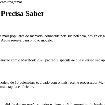
ento
Programas
Precisa Saber
ps mais populares do mercado, conhecida pela sua potência, design e
 a Apple reserva para o novo modelo.
aração com o MacBook 2023 padrão. Especula-se que a versão Pro apre
modelo de 16 polegadas, equipado com o mais recente processador M2 d
ais rápida e eficiente.
lidade de construção superior e a integração harmoniosa do hardwar