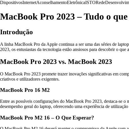
Dispositivos
Internet
Aconselhamento
Eletrônica
ISTO
Rede
Desenvolvim
MacBook Pro 2023 – Tudo o que 
Introdução
A linha MacBook Pro da Apple continua a ser uma das séries de lapto
2023, os entusiastas da tecnologia estão ansiosos para descobrir o que
MacBook Pro 2023 vs. MacBook 2023
O MacBook Pro 2023 promete trazer inovações significativas em comp
criativos e utilizadores exigentes.
MacBook Pro 16 M2
Entre as possíveis configurações do MacBook Pro 2023, destaca-se o 
desempenho geral do laptop, oferecendo uma experiência de utilização m
MacBook Pro M2 16 – O Que Esperar?
O MacBook Pro M2 16 deverá manter o compromisso da Apple com a qua