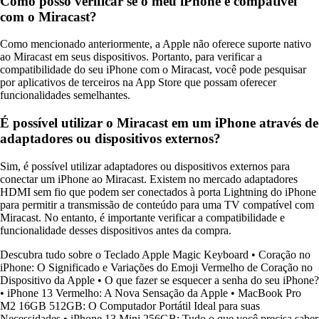
Como posso verificar se o meu iPhone é compatível
com o Miracast?
Como mencionado anteriormente, a Apple não oferece suporte nativo
ao Miracast em seus dispositivos. Portanto, para verificar a
compatibilidade do seu iPhone com o Miracast, você pode pesquisar
por aplicativos de terceiros na App Store que possam oferecer
funcionalidades semelhantes.
É possível utilizar o Miracast em um iPhone através de
adaptadores ou dispositivos externos?
Sim, é possível utilizar adaptadores ou dispositivos externos para
conectar um iPhone ao Miracast. Existem no mercado adaptadores
HDMI sem fio que podem ser conectados à porta Lightning do iPhone
para permitir a transmissão de conteúdo para uma TV compatível com
Miracast. No entanto, é importante verificar a compatibilidade e
funcionalidade desses dispositivos antes da compra.
Descubra tudo sobre o Teclado Apple Magic Keyboard
•
Coração no
iPhone: O Significado e Variações do Emoji Vermelho de Coração no
Dispositivo da Apple
•
O que fazer se esquecer a senha do seu iPhone?
•
iPhone 13 Vermelho: A Nova Sensação da Apple
•
MacBook Pro
M2 16GB 512GB: O Computador Portátil Ideal para suas
Necessidades
•
iPhone 13 Mini 256GB: Tudo o que você precisa saber