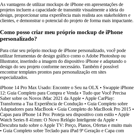
As vantagens de utilizar mockups de iPhone em apresentações de
projetos incluem a capacidade de transmitir visualmente a ideia do
design, proporcionar uma experiência mais realista aos stakeholders e
clientes, e demonstrar o potencial do projeto de forma mais impactante.
Como posso criar meu próprio mockup de iPhone
personalizado?
Para criar seu próprio mockup de iPhone personalizado, você pode
utilizar ferramentas de design gráfico como o Adobe Photoshop ou
Illustrator, inserindo a imagem do dispositivo iPhone e adaptando o
design do seu projeto conforme necessário. Também é possível
encontrar templates prontos para personalização em sites
especializados.
iPhone 14 Pro Max Usado: Encontre o Seu na OLX
•
Swappie iPhone
12: Guia Completo para Compra e Venda
•
Tudo que Você Precisa
Saber sobre os Novos iMac 2021 da Apple
•
Apple CarPlay:
Transforma a Tua Experiência de Condução
•
Guia Completo sobre
Adaptadores para MacBook
•
Guia Completo do MacBook Pro 2015
•
Capas para iPhone 14 Pro: Proteja seu dispositivo com estilo
•
Apple
Watch Series 8 41mm: O Novo Relógio Inteligente da Apple
•
Descubra tudo sobre o Apple TV: Preço, Planos, Ofertas e muito mais
•
Guia Completo sobre Teclado para iPad 9ª Geração e Capa com