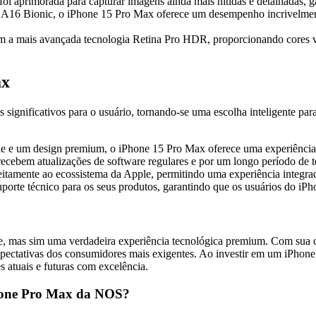
 aprimorada para capturar imagens ainda mais nítidas e detalhadas, gar
16 Bionic, o iPhone 15 Pro Max oferece um desempenho incrivelmente rá
 a mais avançada tecnologia Retina Pro HDR, proporcionando cores vib
ax
 significativos para o usuário, tornando-se uma escolha inteligente par
e e um design premium, o iPhone 15 Pro Max oferece uma experiência d
cebem atualizações de software regulares e por um longo período de te
tamente ao ecossistema da Apple, permitindo uma experiência integrada
orte técnico para os seus produtos, garantindo que os usuários do iPh
 mas sim uma verdadeira experiência tecnológica premium. Com sua co
expectativas dos consumidores mais exigentes. Ao investir em um iPhon
 atuais e futuras com excelência.
Phone Pro Max da NOS?