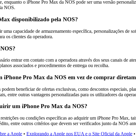
e, enquanto o iPhone Pro Max da NOS pode ser uma versão personaliza
ela NOS.
o Max disponibilizado pela NOS?
 uma capacidade de armazenamento específica, personalizações de softw
ara os clientes da operadora.
a NOS?
rio entrar em contato com a operadora através dos seus canais de atend
 planos associados e procedimentos de entrega ou recolha.
 um iPhone Pro Max da NOS em vez de comprar direta
podem beneficiar de ofertas exclusivas, como descontos especiais, plano
ais, entre outras vantagens personalizadas para os utilizadores da opera
adquirir um iPhone Pro Max da NOS?
estrições ou condições específicas ao adquirir um iPhone Pro Max, tais
rédito, entre outros critérios que devem ser verificados junto da NOS an
obre a Apple
•
Explorando a Apple nos EUA e o Site Oficial da Apple