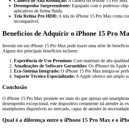
Câmera de Alta Resolução:
A câmera do iPhone 15 Pro Max foi
Desempenho Surpreendente:
Equipado com o poderoso chip A
aplicativos de forma fluida.
Tela Retina Pro HDR:
A tela do iPhone 15 Pro Max conta com
incomparável.
Benefícios de Adquirir o iPhone 15 Pro M
Investir em um iPhone 15 Pro Max pode trazer uma série de benefícios
Alguns dos principais benefícios incluem:
Experiência de Uso Premium:
Com materiais de alta qualidad
Atualizações de Software Garantidas:
Os iPhones da Apple re
Eco-Sistema Integrado:
O iPhone 15 Pro Max integra-se perfei
Suporte Técnico Especializado:
A Apple oferece um amplo sup
Conclusão
O iPhone 15 Pro Max promete ser mais do que apenas um smartphone,
desempenho excepcional, este dispositivo certamente irá atender às 
smartphones disponíveis no mercado, capaz de atender às necessidades
Qual é a diferença entre o iPhone 15 Pro Max e o i