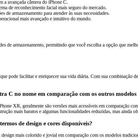
com a avançada câmera do iPhone C.
tema de reconhecimento facial mais seguro do mercado.
ões de armazenamento para atender às suas necessidades.
racional mais avançado e intuitivo do mundo.
ades de armazenamento, permitindo que você escolha a opção que melhor
ue pode facilitar e enriquecer sua vida diária. Com sua combinação d
 letra C no nome em comparação com os outros modelos
Phone XR, geralmente são versões mais acessíveis em comparação com 
trução mais baratos e algumas funcionalidades reduzidas, mas ainda of
termos de design e cores disponíveis?
esign mais colorido e jovial em comparação com os modelos tradiciona