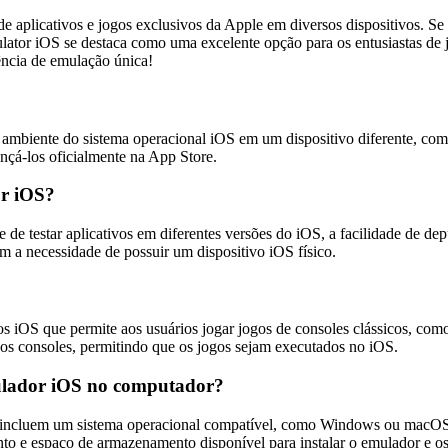
e aplicativos e jogos exclusivos da Apple em diversos dispositivos. 
lator iOS se destaca como uma excelente opção para os entusiastas de j
ncia de emulação única!
ambiente do sistema operacional iOS em um dispositivo diferente, co
ançá-los oficialmente na App Store.
or iOS?
e testar aplicativos em diferentes versões do iOS, a facilidade de depu
em a necessidade de possuir um dispositivo iOS físico.
ivos iOS que permite aos usuários jogar jogos de consoles clássicos,
dos consoles, permitindo que os jogos sejam executados no iOS.
mulador iOS no computador?
 incluem um sistema operacional compatível, como Windows ou macOS
 e espaço de armazenamento disponível para instalar o emulador e os 