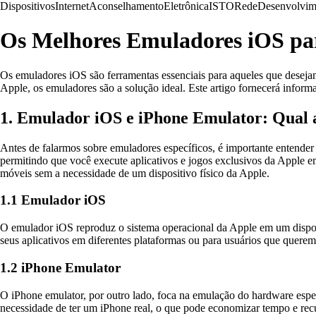
Dispositivos
Internet
Aconselhamento
Eletrônica
ISTO
Rede
Desenvolvim
Os Melhores Emuladores iOS pa
Os emuladores iOS são ferramentas essenciais para aqueles que desejam
Apple, os emuladores são a solução ideal. Este artigo fornecerá infor
1. Emulador iOS e iPhone Emulator: Qual 
Antes de falarmos sobre emuladores específicos, é importante entende
permitindo que você execute aplicativos e jogos exclusivos da Apple em
móveis sem a necessidade de um dispositivo físico da Apple.
1.1 Emulador iOS
O emulador iOS reproduz o sistema operacional da Apple em um disposi
seus aplicativos em diferentes plataformas ou para usuários que quere
1.2 iPhone Emulator
O iPhone emulator, por outro lado, foca na emulação do hardware espec
necessidade de ter um iPhone real, o que pode economizar tempo e recu