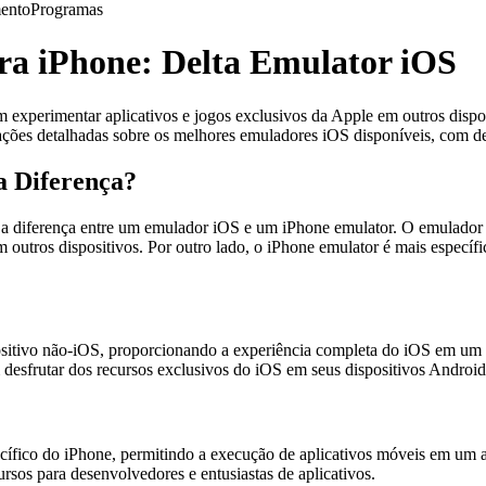
ento
Programas
ra iPhone: Delta Emulator iOS
 experimentar aplicativos e jogos exclusivos da Apple em outros dispos
mações detalhadas sobre os melhores emuladores iOS disponíveis, com d
a Diferença?
r a diferença entre um emulador iOS e um iPhone emulator. O emulador
 outros dispositivos. Por outro lado, o iPhone emulator é mais específi
tivo não-iOS, proporcionando a experiência completa do iOS em um amb
m desfrutar dos recursos exclusivos do iOS em seus dispositivos Andro
ífico do iPhone, permitindo a execução de aplicativos móveis em um amb
rsos para desenvolvedores e entusiastas de aplicativos.