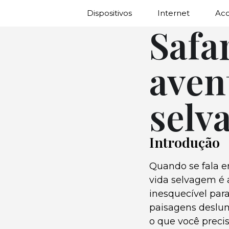
Dispositivos
Internet
Ac
Safa
aven
selv
Introdução
Quando se fala e
vida selvagem é 
inesquecível par
paisagens deslum
o que você preci