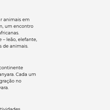
ar animais em
em, um encontro
fricanas.
 – leão, elefante,
s de animais.
continente
Manyara. Cada um
igração no
ara.
tividades