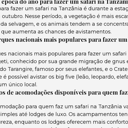
 época do ano para fazer um safari na Tanzân
ara fazer um safari na Tanzânia é durante a esta
 outubro. Nesse período, a vegetação é mais escas
vida selvagem, e os animais tendem a se concentr
o que aumenta as chances de avistamentos.
rques nacionais mais populares para fazer um 
es nacionais mais populares para fazer um safari
eti, conhecido por sua grande migração de gnus e
o Tarangire, famoso por seus elefantes, e o Crate
é possível avistar os big five (leão, leopardo, elef
um único local.
pos de acomodações disponíveis para quem faz
omodação para quem faz um safari na Tanzânia v
mples até lodges de luxo. Os acampamentos ten
reza, enquanto os lodges oferecem mais confort