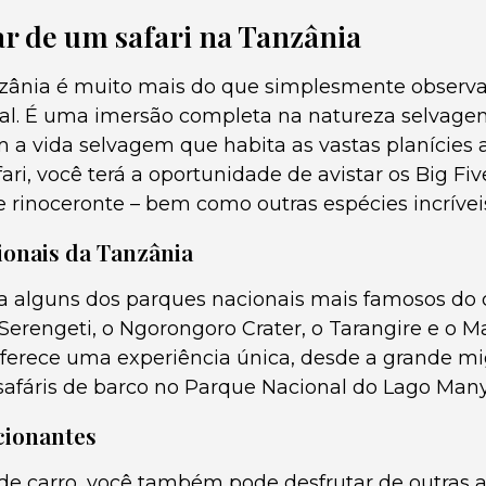
r de um safari na Tanzânia
nzânia é muito mais do que simplesmente observ
ral. É uma imersão completa na natureza selvag
a vida selvagem que habita as vastas planícies a
ari, você terá a oportunidade de avistar os Big Five
e rinoceronte – bem como outras espécies incrívei
ionais da Tanzânia
a alguns dos parques nacionais mais famosos do 
 Serengeti, o Ngorongoro Crater, o Tarangire e o 
ferece uma experiência única, desde a grande m
 safáris de barco no Parque Nacional do Lago Many
cionantes
 de carro, você também pode desfrutar de outras a