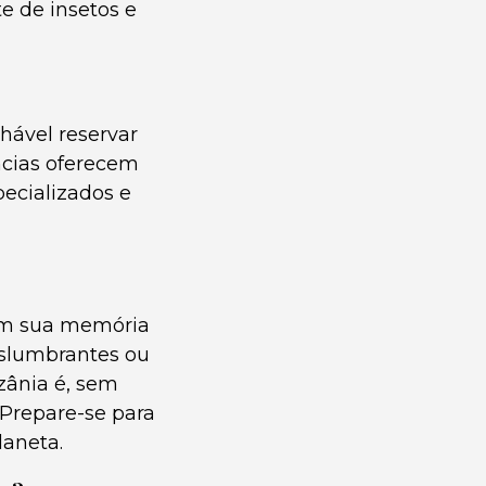
e de insetos e
hável reservar
ncias oferecem
ecializados e
 em sua memória
eslumbrantes ou
zânia é, sem
 Prepare-se para
laneta.