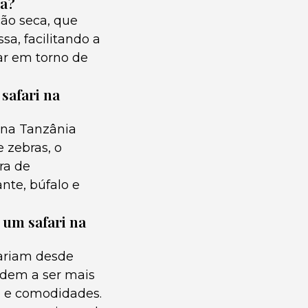
ia?
ção seca, que
sa, facilitando a
ar em torno de
safari na
 na Tanzânia
 zebras, o
ra de
ante, búfalo e
 um safari na
ariam desde
dem a ser mais
o e comodidades.