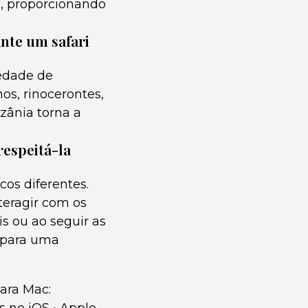
, proporcionando
nte um safari
iedade de
mos, rinocerontes,
nzânia torna a
respeitá-la
cos diferentes.
nteragir com os
is ou ao seguir as
i para uma
para Mac: