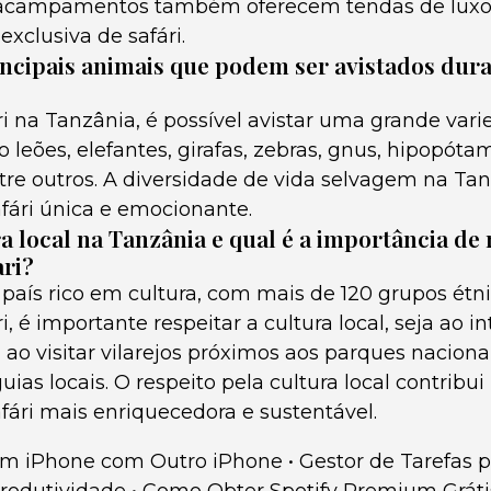
 acampamentos também oferecem tendas de luxo
xclusiva de safári.
incipais animais que podem ser avistados dura
i na Tanzânia, é possível avistar uma grande var
o leões, elefantes, girafas, zebras, gnus, hipopóta
ntre outros. A diversidade de vida selvagem na Ta
afári única e emocionante.
a local na Tanzânia e qual é a importância de 
ri?
aís rico em cultura, com mais de 120 grupos étni
, é importante respeitar a cultura local, seja ao i
, ao visitar vilarejos próximos aos parques naciona
uias locais. O respeito pela cultura local contribu
fári mais enriquecedora e sustentável.
m iPhone com Outro iPhone
•
Gestor de Tarefas 