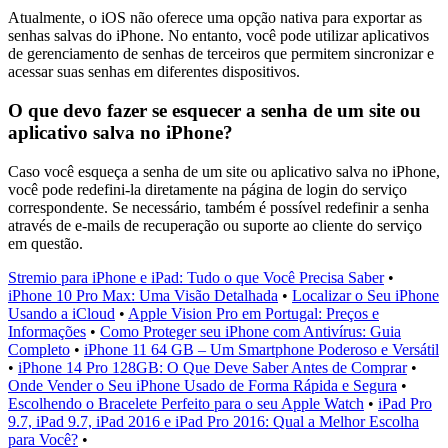
Atualmente, o iOS não oferece uma opção nativa para exportar as
senhas salvas do iPhone. No entanto, você pode utilizar aplicativos
de gerenciamento de senhas de terceiros que permitem sincronizar e
acessar suas senhas em diferentes dispositivos.
O que devo fazer se esquecer a senha de um site ou
aplicativo salva no iPhone?
Caso você esqueça a senha de um site ou aplicativo salva no iPhone,
você pode redefini-la diretamente na página de login do serviço
correspondente. Se necessário, também é possível redefinir a senha
através de e-mails de recuperação ou suporte ao cliente do serviço
em questão.
Stremio para iPhone e iPad: Tudo o que Você Precisa Saber
•
iPhone 10 Pro Max: Uma Visão Detalhada
•
Localizar o Seu iPhone
Usando a iCloud
•
Apple Vision Pro em Portugal: Preços e
Informações
•
Como Proteger seu iPhone com Antivírus: Guia
Completo
•
iPhone 11 64 GB – Um Smartphone Poderoso e Versátil
•
iPhone 14 Pro 128GB: O Que Deve Saber Antes de Comprar
•
Onde Vender o Seu iPhone Usado de Forma Rápida e Segura
•
Escolhendo o Bracelete Perfeito para o seu Apple Watch
•
iPad Pro
9.7, iPad 9.7, iPad 2016 e iPad Pro 2016: Qual a Melhor Escolha
para Você?
•