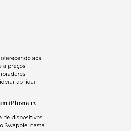
 oferecendo aos
e a preços
ompradores
derar ao lidar
um iPhone 12
 de dispositivos
no Swappie, basta