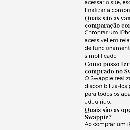
acessar o site, e
finalizar a compr
Quais são as v
comparação co
Comprar um iPhon
acessível em rel
de funcionamento
simplificado.
Como posso ter 
comprado no S
O Swappie realiz
disponibilizá-los
para todos os ap
adquirido.
Quais são as op
Swappie?
Ao comprar um iP