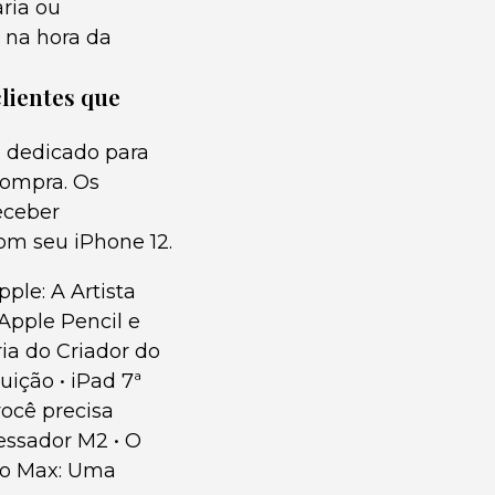
ria ou
 na hora da
lientes que
e dedicado para
compra. Os
eceber
com seu iPhone 12.
pple: A Artista
Apple Pencil e
ia do Criador do
tuição
•
iPad 7ª
ocê precisa
essador M2
•
O
ro Max: Uma