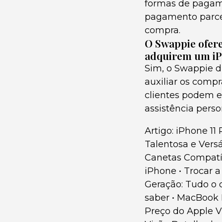
formas de pagame
pagamento parcel
compra.
O Swappie ofere
adquirem um iP
Sim, o Swappie d
auxiliar os comp
clientes podem e
assistência perso
Artigo: iPhone 11
Talentosa e Versá
Canetas Compatí
iPhone
•
Trocar a
Geração: Tudo o 
saber
•
MacBook P
Preço do Apple V