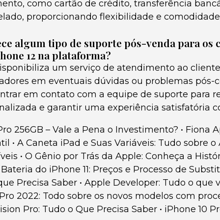
nto, como cartão de crédito, transferência bancá
ado, proporcionando flexibilidade e comodidade
ce algum tipo de suporte pós-venda para os c
hone 12 na plataforma?
isponibiliza um serviço de atendimento ao client
radores em eventuais dúvidas ou problemas pós-
ntrar em contato com a equipe de suporte para r
nalizada e garantir uma experiência satisfatória 
 Pro 256GB – Vale a Pena o Investimento?
•
Fiona A
til
•
A Caneta iPad e Suas Variáveis: Tudo sobre o 
veis
•
O Gênio por Trás da Apple: Conheça a Histór
 Bateria do iPhone 11: Preços e Processo de Substi
que Precisa Saber
•
Apple Developer: Tudo o que v
ro 2022: Todo sobre os novos modelos com proc
ision Pro: Tudo o Que Precisa Saber
•
iPhone 10 P